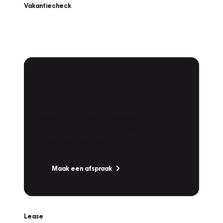
Vakantiecheck
Plan een
Werkplaatsafspraak
Is uw auto toe aan Onderhoud,
Bandenwissel of een Vakantiecheck? Plan
online een afspraak!
Maak een afspraak
Lease