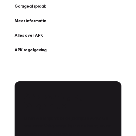
Garageafspraak
Meer informatie
Alles over APK
APK regelgeving
APK Keuring bij
Vakgarage!
Is het weer tijd voor de jaarlijkse APK? Ga
snel naar Vakgarage bij u in de buurt, en ga
zonder zorgen de weg op!