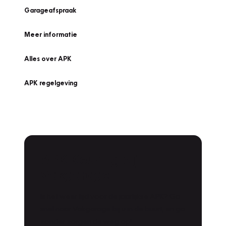
Garageafspraak
Meer informatie
Alles over APK
APK regelgeving
APK Keuring bij
Vakgarage!
Is het weer tijd voor de jaarlijkse APK? Ga
snel naar Vakgarage bij u in de buurt, en ga
zonder zorgen de weg op!