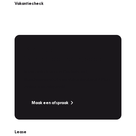
Vakantiecheck
Plan een
Werkplaatsafspraak
Is uw auto toe aan Onderhoud,
Bandenwissel of een Vakantiecheck? Plan
online een afspraak!
Maak een afspraak
Lease