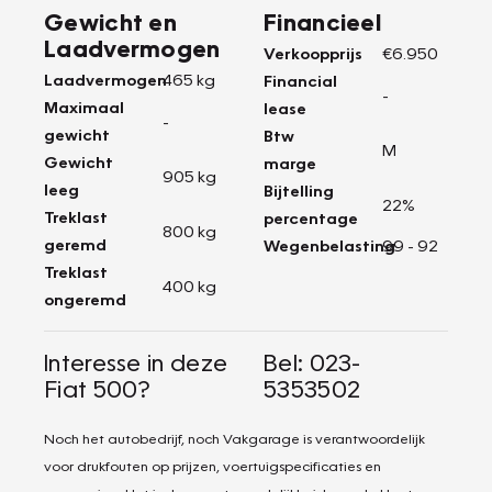
Gewicht en
Financieel
Laadvermogen
Verkoopprijs
€6.950
Laadvermogen
465 kg
Financial
-
Maximaal
lease
-
gewicht
Btw
M
Gewicht
marge
905 kg
leeg
Bijtelling
22%
Treklast
percentage
800 kg
geremd
Wegenbelasting
99 - 92
Treklast
400 kg
ongeremd
Interesse in deze
Bel: 023-
Fiat 500?
5353502
Noch het autobedrijf, noch Vakgarage is verantwoordelijk
voor drukfouten op prijzen, voertuigspecificaties en