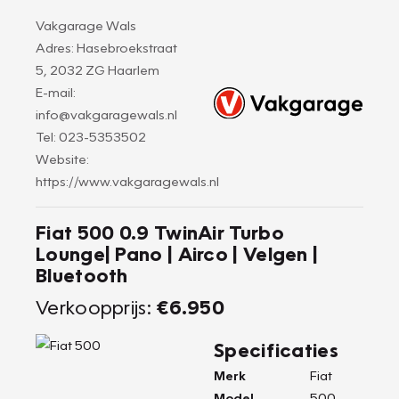
Vakgarage Wals
Adres: Hasebroekstraat
5, 2032 ZG Haarlem
E-mail:
info@vakgaragewals.nl
Tel: 023-5353502
Website:
https://www.vakgaragewals.nl
Fiat 500 0.9 TwinAir Turbo
Lounge| Pano | Airco | Velgen |
Bluetooth
Verkoopprijs:
€6.950
Specificaties
Merk
Fiat
Model
500