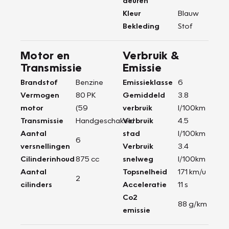
deuren
Kleur
Blauw
Bekleding
Stof
Motor en
Verbruik &
Transmissie
Emissie
Brandstof
Benzine
Emissieklasse
6
Vermogen
80 PK
Gemiddeld
3.8
motor
(59
verbruik
l/100km
Transmissie
Handgeschakeld
Verbruik
4.5
Aantal
stad
l/100km
6
versnellingen
Verbruik
3.4
Cilinderinhoud
875 cc
snelweg
l/100km
Aantal
Topsnelheid
171 km/u
2
cilinders
Acceleratie
11 s
Co2
88 g/km
emissie