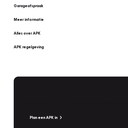
Garageafspraak
Meer informatie
Alles over APK
APK regelgeving
APK Keuring bij Vakgarage!
Is het weer tijd voor de jaarlijkse APK? Ga snel naar V
Plan een APK in