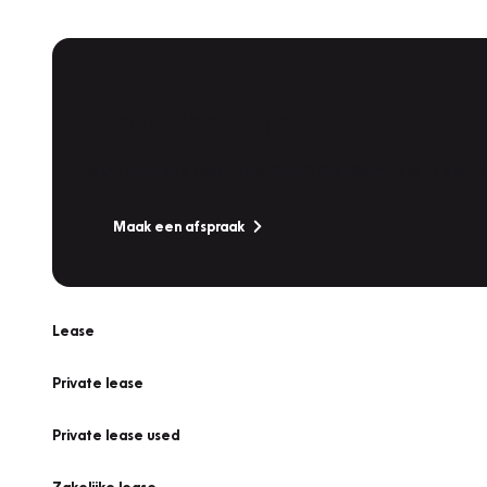
Plan een
Werkplaatsafspraak
Is uw auto toe aan Onderhoud, Bandenwissel of een Va
Maak een afspraak
Lease
Private lease
Private lease used