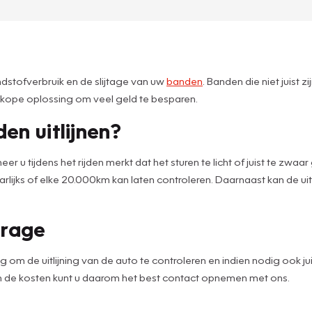
andstofverbruik en de slijtage van uw
banden
. Banden die niet juist 
dkope oplossing om veel geld te besparen.
n uitlijnen?
eer u tijdens het rijden merkt dat het sturen te licht of juist te zw
st jaarlijks of elke 20.000km kan laten controleren. Daarnaast kan de
arage
de uitlijning van de auto te controleren en indien nodig ook juist 
an de kosten kunt u daarom het best contact opnemen met ons.