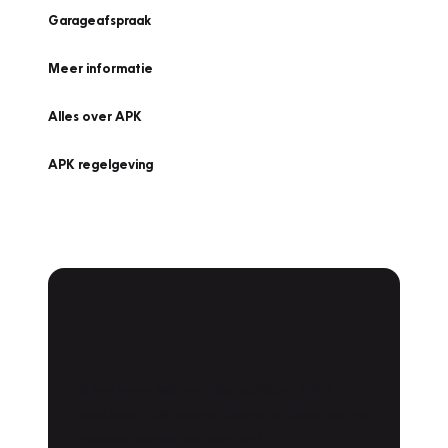
Garageafspraak
Meer informatie
Alles over APK
APK regelgeving
APK Keuring bij
Vakgarage!
Is het weer tijd voor de jaarlijkse APK? Ga
snel naar Vakgarage bij u in de buurt, en ga
zonder zorgen de weg op!