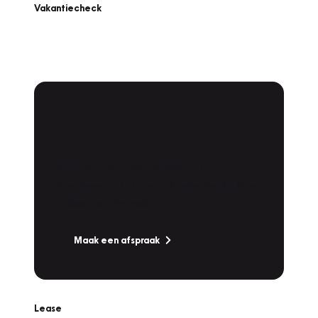
Vakantiecheck
Plan een
Werkplaatsafspraak
Is uw auto toe aan Onderhoud,
Bandenwissel of een Vakantiecheck? Plan
online een afspraak!
Maak een afspraak
Lease