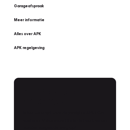
Garageafspraak
Meer informatie
Alles over APK
APK regelgeving
APK Keuring bij
Vakgarage!
Is het weer tijd voor de jaarlijkse APK? Ga
snel naar Vakgarage bij u in de buurt, en ga
zonder zorgen de weg op!