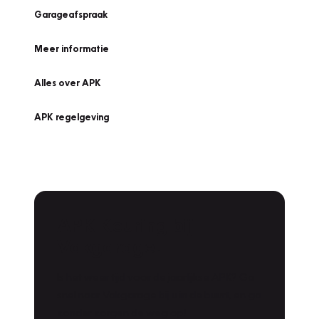
Garageafspraak
Meer informatie
Alles over APK
APK regelgeving
APK Keuring bij
Vakgarage!
Is het weer tijd voor de jaarlijkse APK? Ga
snel naar Vakgarage bij u in de buurt, en ga
zonder zorgen de weg op!