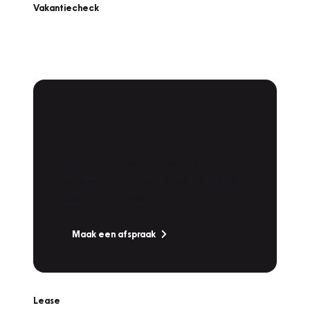
Vakantiecheck
Plan een
Werkplaatsafspraak
Is uw auto toe aan Onderhoud,
Bandenwissel of een Vakantiecheck? Plan
online een afspraak!
Maak een afspraak
Lease