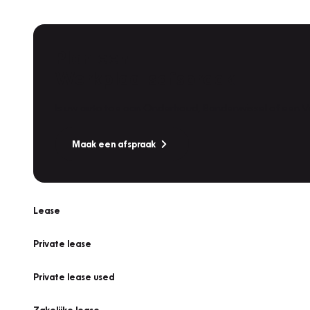
Plan een
Werkplaatsafspraak
Is uw auto toe aan Onderhoud, Bandenwissel of een Va
Maak een afspraak
Lease
Private lease
Private lease used