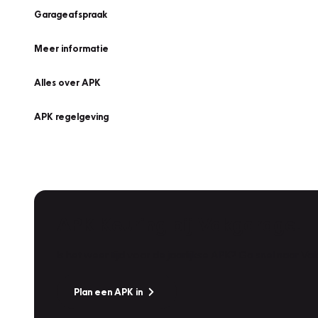
Garageafspraak
Meer informatie
Alles over APK
APK regelgeving
APK Keuring bij Vakgarage!
Is het weer tijd voor de jaarlijkse APK? Ga snel naar V
Plan een APK in