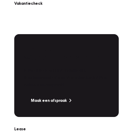
Vakantiecheck
Plan een
Werkplaatsafspraak
Is uw auto toe aan Onderhoud,
Bandenwissel of een Vakantiecheck? Plan
online een afspraak!
Maak een afspraak
Lease