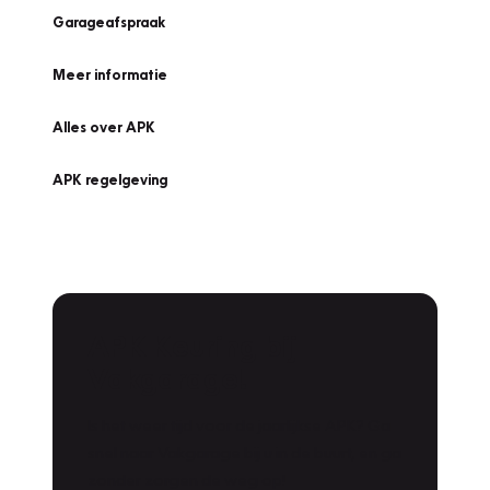
Garageafspraak
Meer informatie
Alles over APK
APK regelgeving
APK Keuring bij
Vakgarage!
Is het weer tijd voor de jaarlijkse APK? Ga
snel naar Vakgarage bij u in de buurt, en ga
zonder zorgen de weg op!