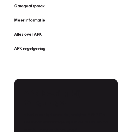
Garageafspraak
Meer informatie
Alles over APK
APK regelgeving
APK Keuring bij
Vakgarage!
Is het weer tijd voor de jaarlijkse APK? Ga
snel naar Vakgarage bij u in de buurt, en ga
zonder zorgen de weg op!