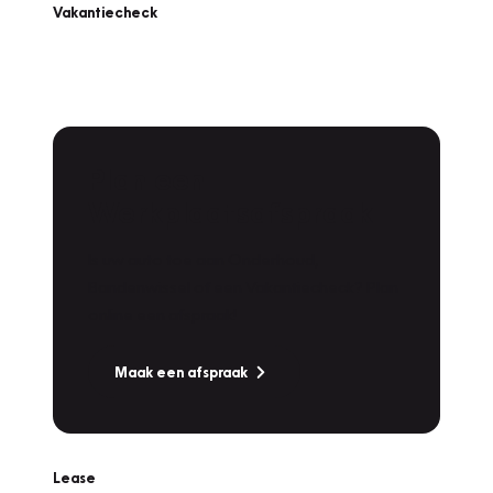
Vakantiecheck
Plan een
Werkplaatsafspraak
Is uw auto toe aan Onderhoud,
Bandenwissel of een Vakantiecheck? Plan
online een afspraak!
Maak een afspraak
Lease