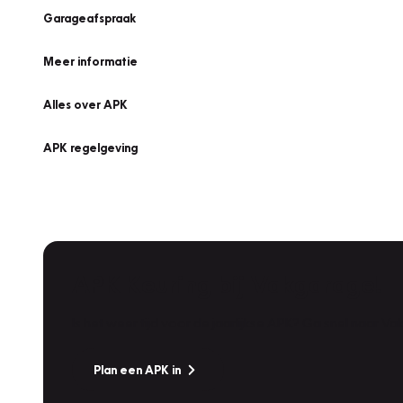
Garageafspraak
Meer informatie
Alles over APK
APK regelgeving
APK Keuring bij Vakgarage!
Is het weer tijd voor de jaarlijkse APK? Ga snel naar V
Plan een APK in