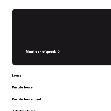
Plan een
Werkplaatsafspraak
Is uw auto toe aan Onderhoud, Bandenwissel of een Va
Maak een afspraak
Lease
Private lease
Private lease used