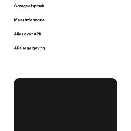
Garageafspraak
Meer informatie
Alles over APK
APK regelgeving
APK Keuring bij
Vakgarage!
Is het weer tijd voor de jaarlijkse APK? Ga
snel naar Vakgarage bij u in de buurt, en ga
zonder zorgen de weg op!