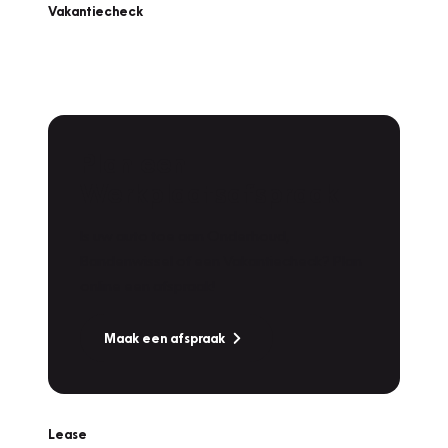
Vakantiecheck
Plan een
Werkplaatsafspraak
Is uw auto toe aan Onderhoud,
Bandenwissel of een Vakantiecheck? Plan
online een afspraak!
Maak een afspraak
Lease