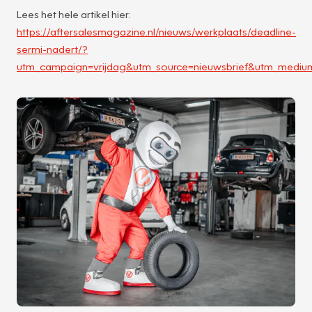
Lees het hele artikel hier:
https://aftersalesmagazine.nl/nieuws/werkplaats/deadline-
sermi-nadert/?
utm_campaign=vrijdag&utm_source=nieuwsbrief&utm_mediu