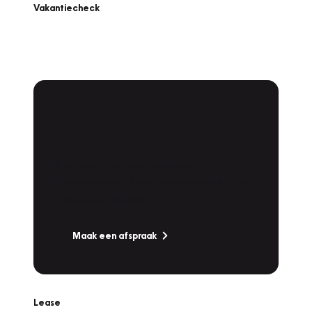
Vakantiecheck
Plan een
Werkplaatsafspraak
Is uw auto toe aan Onderhoud,
Bandenwissel of een Vakantiecheck? Plan
online een afspraak!
Maak een afspraak
Lease