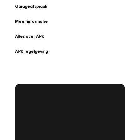
Garageafspraak
Meer informatie
Alles over APK
APK regelgeving
APK Keuring bij
Vakgarage!
Is het weer tijd voor de jaarlijkse APK? Ga
snel naar Vakgarage bij u in de buurt, en ga
zonder zorgen de weg op!